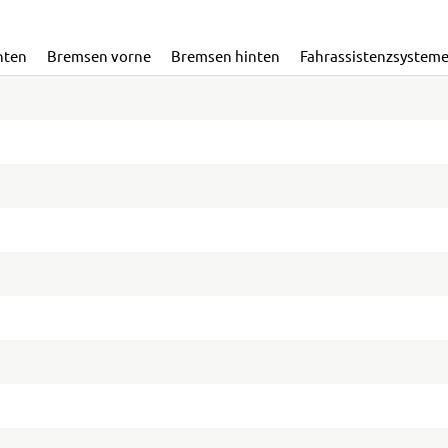
nten
Bremsen vorne
Bremsen hinten
Fahrassistenzsystem