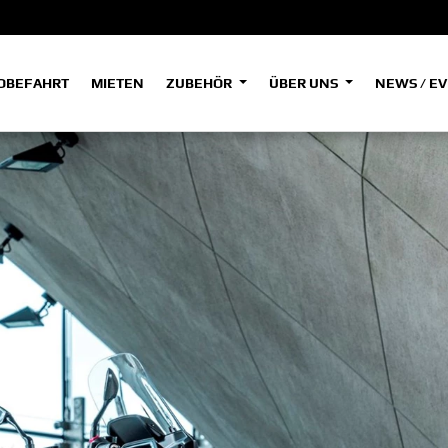
OBEFAHRT
MIETEN
ZUBEHÖR
ÜBER UNS
NEWS / E
ADVENTURE
A
A
HYPER NAKED
SPORT HERITAGE
Tenere
Tenere
700
700
(Low)
SPORT TOURING
SUPERSPORT
A2
A
Tenere
Tenere
700
700
35kW
Rally
A
A1