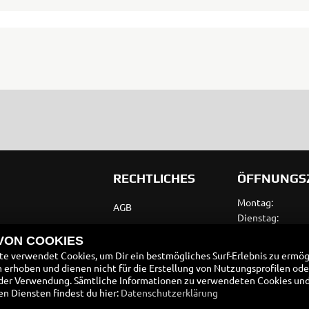
RECHTLICHES
ÖFFNUNGS
Montag:
AGB
Dienstag:
Impressum
Mittwoch:
 VON COOKIES
Donnerstag:
Datenschutz
e verwendet Cookies, um Dir ein bestmögliches Surf-Erlebnis zu ermög
Freitag:
erhoben und dienen nicht für die Erstellung von Nutzungsprofilen ode
Disclaimer
Samstag:
der Verwendung. Sämtliche Informationen zu verwendeten Cookies un
 Diensten findest du hier:
Datenschutzerklärung
Sonntag:
Barrierefreiheit