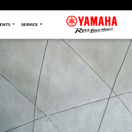
VENTS
SERVICE
A2
Tenere
700
(Low)
35kW
A2
Tenere
700
Rally
35kW