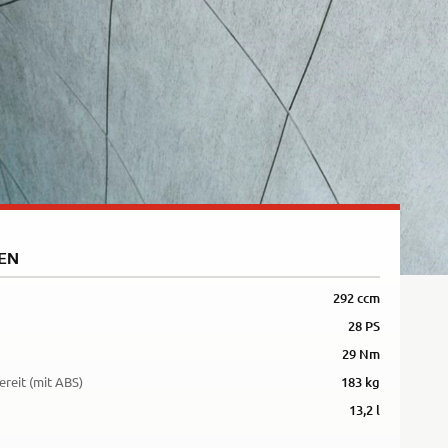
EN
292 ccm
28 PS
29 Nm
ereit (mit ABS)
183 kg
13,2 l