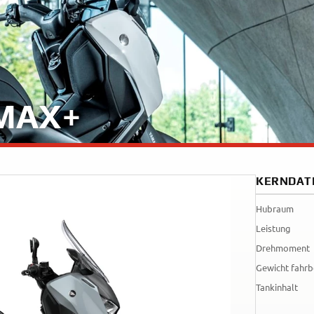
Tenere
WR125R
700
World
Raid
 MAX+
KERNDAT
Hubraum
Leistung
Drehmoment
Gewicht fahrb
Tankinhalt