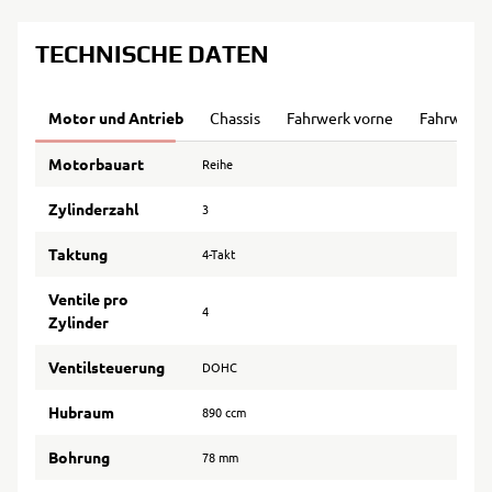
TECHNISCHE DATEN
Motor und Antrieb
Chassis
Fahrwerk vorne
Fahrwerk 
Motorbauart
Reihe
Zylinderzahl
3
Taktung
4-Takt
Ventile pro
4
Zylinder
Ventilsteuerung
DOHC
Hubraum
890 ccm
Bohrung
78 mm